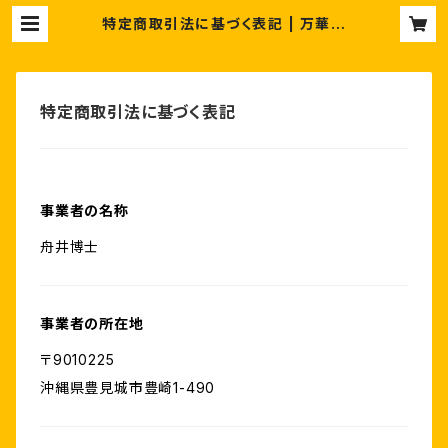
特定商取引法に基づく表記 | 万華鏡
と沖縄の美らモノとスワロフスキー。C
hura-Chula【ちゅら-ちゅら】
特定商取引法に基づく表記
事業者の名称
舟井博士
事業者の所在地
〒9010225
沖縄県豊見城市豊崎1-490