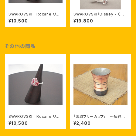
SWAROVSKI Roxane リン
SWAROVSKI『Disney - くま
グ
のプーさん』スワロフスキー商品
¥10,500
¥19,800
番号 905768
その他の商品
SWAROVSKI Roxane リン
『面取フリーカップ』 ～読谷山
グ
焼・北窯～ 與那原工房 與那
¥10,500
¥2,480
原正守 作