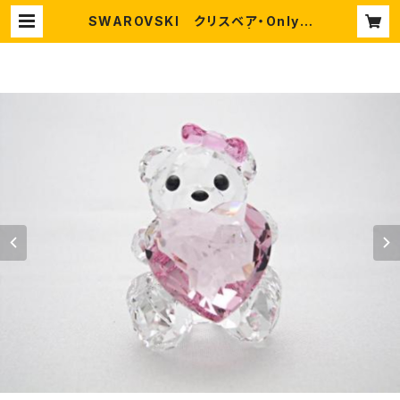
SWAROVSKI クリスベア・Only F
or You ※2012年新作 | 万華鏡と
沖縄の美らモノとスワロフスキー。Ch
ura-Chula【ちゅら-ちゅら】