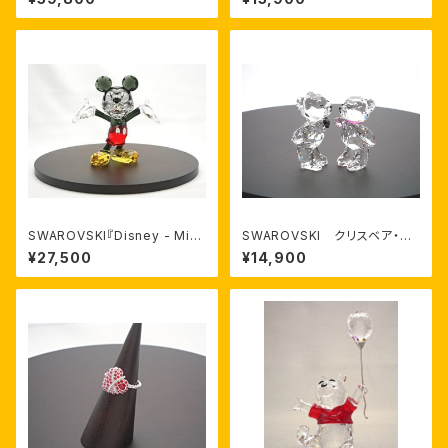
012年限定品』 スワロフスキー
商品番号1142934
SWAROVSKI『Disney - Mick
SWAROVSKI クリスベア・Th
ey Mouse(ミッキーマウス)』ス
e First Kiss
¥27,500
¥14,900
ワロフスキー商品番号 111883
0