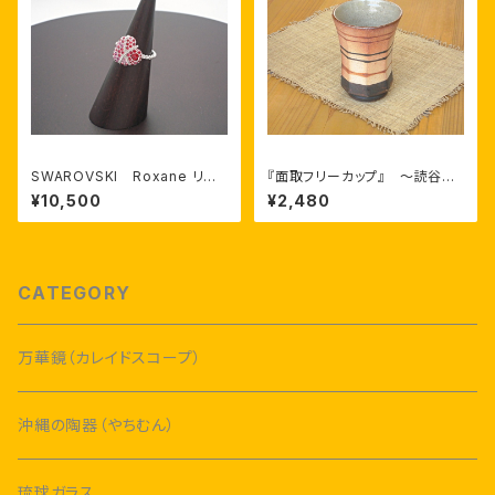
SWAROVSKI Roxane リン
『面取フリーカップ』 ～読谷山
グ
焼・北窯～ 與那原工房 與那
¥10,500
¥2,480
原正守 作
CATEGORY
万華鏡（カレイドスコープ）
沖縄の陶器（やちむん）
琉球ガラス