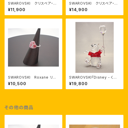
SWAROVSKI クリスベア・On
SWAROVSKI クリスベア・Th
ly For You ※2012年新作
e First Kiss
¥11,900
¥14,900
SWAROVSKI Roxane リン
SWAROVSKI『Disney - くま
グ
のプーさん』スワロフスキー商品
¥10,500
¥19,800
番号 905768
その他の商品