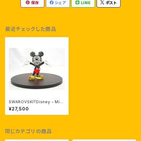
保存
シェア
LINE
ポスト
最近チェックした商品
SWAROVSKI『Disney - Mick
ey Mouse(ミッキーマウス)』ス
¥27,500
ワロフスキー商品番号 111883
0
同じカテゴリの商品