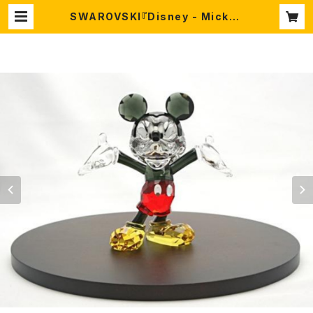
SWAROVSKI『Disney - Mickey
Mouse(ミッキーマウス)』スワロフス
キー商品番号 1118830 | 万華鏡と沖
縄の美らモノとスワロフスキー。Chur
a-Chula【ちゅら-ちゅら】