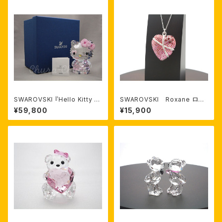
SWAROVSKI 『Hello Kitty H
SWAROVSKI Roxane ロン
earts（ハローキティ・ハート）・2
グペンダント
¥59,800
¥15,900
012年限定品』 スワロフスキー
商品番号1142934