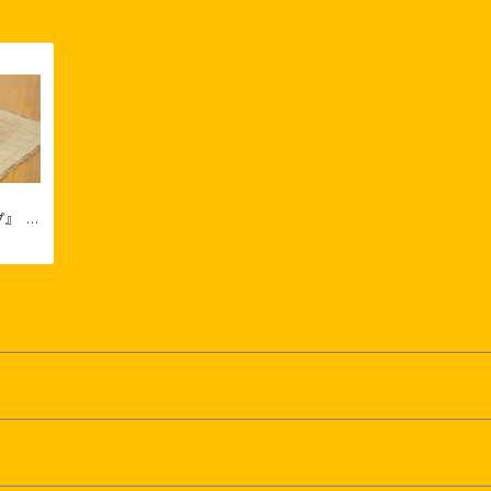
プ』 ～
～ 與
原正