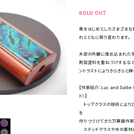
SOLD OUT
青をはじめとしたさまざまな
れとともに移り変わります。
木部の外観に埋め込まれた手
剤型塗料を重ねづけするなど
ントラストによりきらきらと
【作家紹介：Luc and Sall
ト）】
トップクラスの技術により2
を
作りつづけてきた万華鏡作家
ステンドグラスや木の素材に