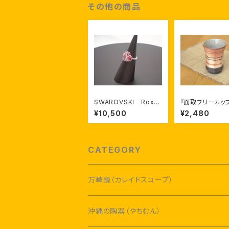
その他の商品
SWAROVSKI Roxa
『面取フリーカッ
ne リング
読谷山焼・北窯
¥10,500
¥2,480
那原工房 與那
守 作
CATEGORY
万華鏡（カレイドスコープ）
沖縄の陶器（やちむん）