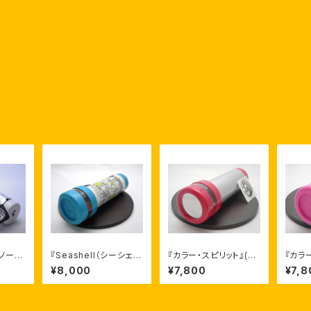
スノーフ
『Seashell（シーシェ
『カラー・スピリット』(チ
『カラ
ティス
ル））』 アーティスト：マ
ェリー） アーティスト：
ットピ
¥8,000
¥7,800
¥7,8
ア
イケル・コリア
マイケル・コリア
ト：マ