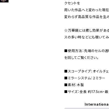
クセントを
用いた作品へと変わった現在
変わらず高品質な作品を生み
☆万華鏡には癒し効果がある
スの多い時などにも覗いてみ
■使用方法：先端のセルの透
を回してご覧ください。
■スコープタイプ：オイルチ
■ミラーシステム：２ミラー
■素材：木製
■サイズ：全長 約17.5cm・最
Internationa