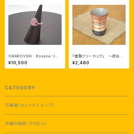
SWAROVSKI Roxane リン
『面取フリーカップ』 ～読谷山
グ
焼・北窯～ 與那原工房 與那
¥10,500
¥2,480
原正守 作
CATEGORY
万華鏡（カレイドスコープ）
沖縄の陶器（やちむん）