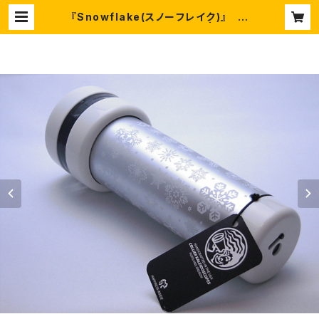
『Snowflake(スノーフレイク)』 ア
ーティスト：マイケル・コリア | 万華鏡
と沖縄の美らモノとスワロフスキー。C
hura-Chula【ちゅら-ちゅら】