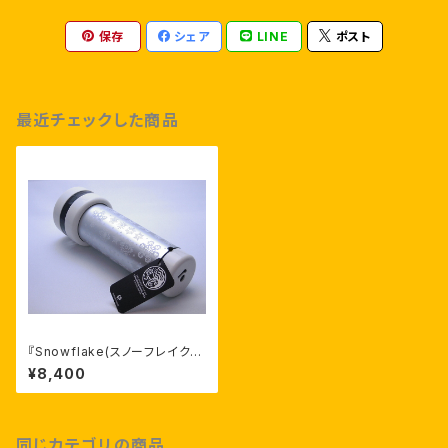
保存
シェア
LINE
ポスト
最近チェックした商品
『Snowflake(スノーフレイク)』
アーティスト：マイケル・コリア
¥8,400
同じカテゴリの商品